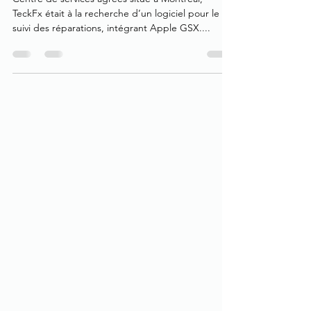
Adjusto
Centre de services agréés situé à Montréal,
TeckFx était à la recherche d’un logiciel pour le
suivi des réparations, intégrant Apple GSX....