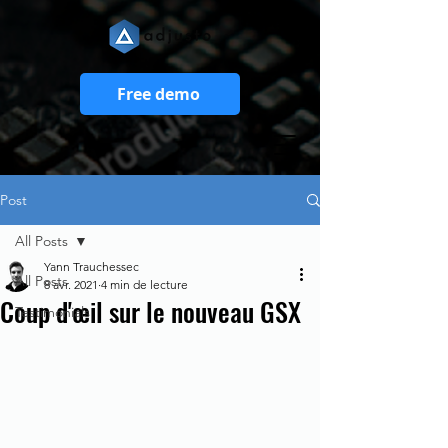
Free demo
Post
All Posts
Yann Trauchessec
All Posts
8 avr. 2021
4 min de lecture
Coup d'œil sur le nouveau GSX
Testimonials