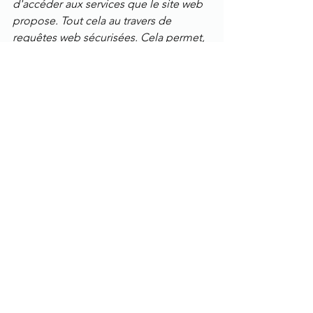
d'accéder aux services que le site web 
propose. Tout cela au travers de 
requêtes web sécurisées. Cela permet, 
par exemple, à un programme tiers 
comme Adjusto de créer une 
réparation dans GSX sans avoir à ouvrir 
le site web. On évite ainsi beaucoup de 
double saisie. Les API peuvent aussi 
vous permettre d'intégrer dans votre 
site web la récupération et la création 
de rendez-vous Apple, de manière 
totalement sécurisée. Apple propose 
actuellement plus de 50 API 
permettant de faire autant de fonctions 
différentes.